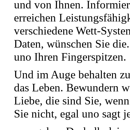
und von Ihnen. Informier
erreichen Leistungsfähigk
verschiedene Wett-System
Daten, wünschen Sie die
uno Ihren Fingerspitzen.
Und im Auge behalten zu, 
das Leben. Bewundern wen
Liebe, die sind Sie, wenn
Sie nicht, egal uno sagt 