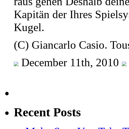
raus gehen Deshalb deine
Kapitän der Ihres Spiels
Kugel.
(C) Giancarlo Casio. Tous
December 11th, 2010
Recent Posts