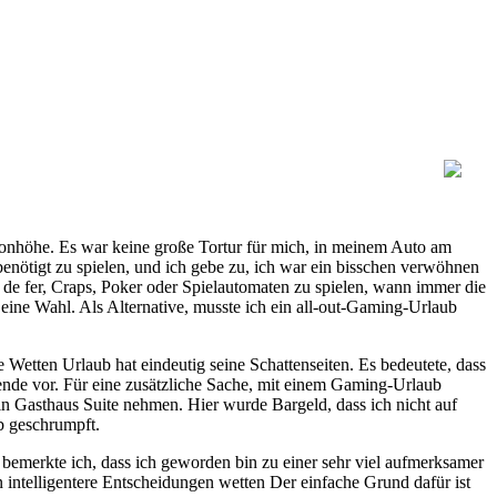
y Tonhöhe. Es war keine große Tortur für mich, in meinem Auto am
benötigt zu spielen, und ich gebe zu, ich war ein bisschen verwöhnen
n de fer, Craps, Poker oder Spielautomaten zu spielen, wann immer die
eine Wahl. Als Alternative, musste ich ein all-out-Gaming-Urlaub
 Wetten Urlaub hat eindeutig seine Schattenseiten. Es bedeutete, dass
nende vor. Für eine zusätzliche Sache, mit einem Gaming-Urlaub
in Gasthaus Suite nehmen. Hier wurde Bargeld, dass ich nicht auf
b geschrumpft.
 bemerkte ich, dass ich geworden bin zu einer sehr viel aufmerksamer
 intelligentere Entscheidungen wetten Der einfache Grund dafür ist