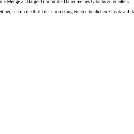
eine Menge an Bargeld um für die Dauer meines Urlaubs zu erhalten.
t her, seit du die thrilll der Umsetzung einen erheblichen Einsatz auf 