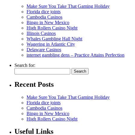
Make Sure You Take That Gaming Holiday
Florida dice joints
Cambodia Casinos
Bingo in New Mexico
High Rollers Casino Night
Illinois Casinos
Whales Gambling Hall Night
Wagering in Atlantic City
Delaware Casinos
internet gambling dens – Practice Attains Perfection
Search for:
Recent Posts
Make Sure You Take That Gaming Holiday
Florida dice joints
Cambodia Casinos
Bingo in New Mexico
High Rollers Casino Night
Useful Links