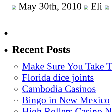
May 30th, 2010
Eli
Recent Posts
Make Sure You Take T
Florida dice joints
Cambodia Casinos
Bingo in New Mexico
High Rollers Casino N