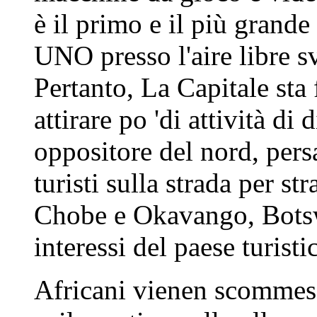
è il primo e il più grand
UNO presso l'aire libre 
Pertanto, La Capitale sta
attirare po 'di attività d
oppositore del nord, pers
turisti sulla strada per st
Chobe e Okavango, Botswa
interessi del paese turist
Africani vienen scommess