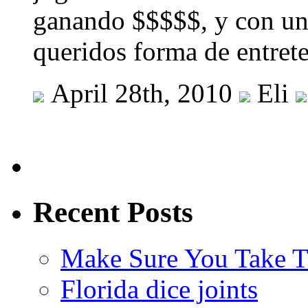
ganando $$$$$, y con un
queridos forma de entret
April 28th, 2010
Eli
Recent Posts
Make Sure You Take T
Florida dice joints