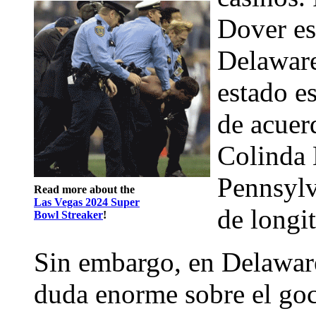
Dover es 
Delaware
estado e
de acuer
Colinda 
Pennsylv
Read more about the
Las Vegas 2024 Super
de longit
Bowl Streaker
!
Sin embargo, en Delaware 
duda enorme sobre el goce