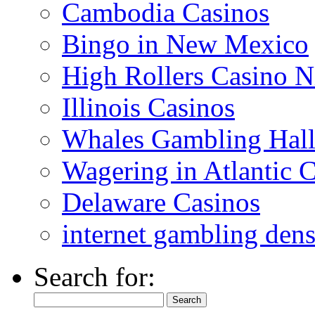
Cambodia Casinos
Bingo in New Mexico
High Rollers Casino N
Illinois Casinos
Whales Gambling Hall
Wagering in Atlantic C
Delaware Casinos
internet gambling dens
Search for: