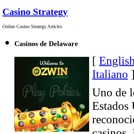
Casino Strategy
Online Casino Strategy Articles
Casinos de Delaware
[
Englis
Italiano
Uno de l
Estados 
reconoci
casinos.