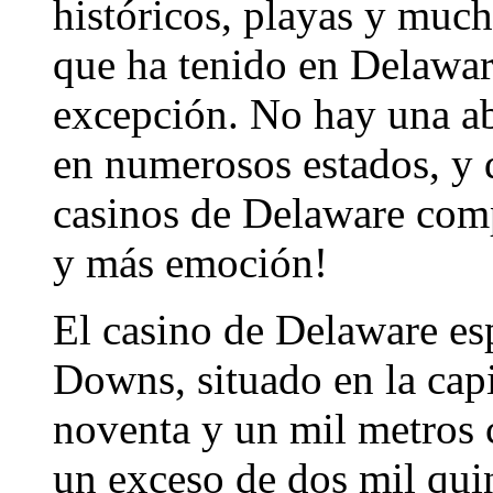
históricos, playas y muc
que ha tenido en Delawar
excepción. No hay una ab
en numerosos estados, y 
casinos de Delaware comp
y más emoción!
El casino de Delaware es
Downs, situado en la cap
noventa y un mil metros
un exceso de dos mil qui