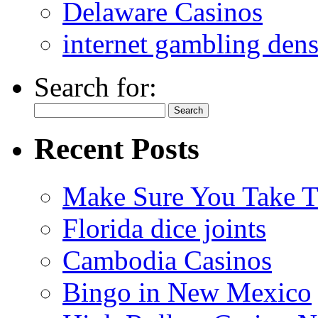
Delaware Casinos
internet gambling dens
Search for:
Recent Posts
Make Sure You Take T
Florida dice joints
Cambodia Casinos
Bingo in New Mexico