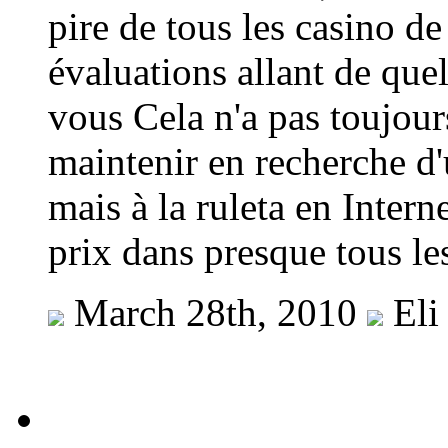
pire de tous les casino de
évaluations allant de quel
vous Cela n'a pas toujour
maintenir en recherche d
mais à la ruleta en Intern
prix dans presque tous les
March 28th, 2010
Eli