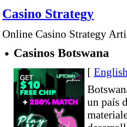
Casino Strategy
Online Casino Strategy Arti
Casinos Botswana
[
Englis
Botswana
un país 
material