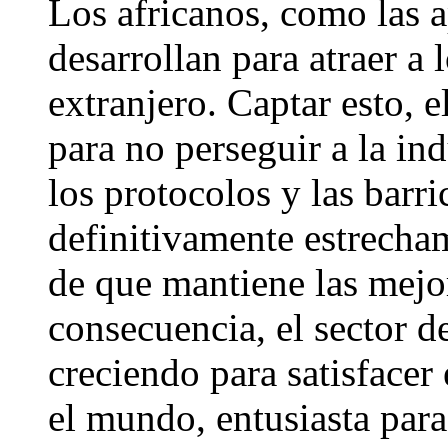
Los africanos, como las 
desarrollan para atraer a 
extranjero. Captar esto, 
para no perseguir a la in
los protocolos y las barri
definitivamente estrecha
de que mantiene las mejo
consecuencia, el sector 
creciendo para satisfacer 
el mundo, entusiasta para