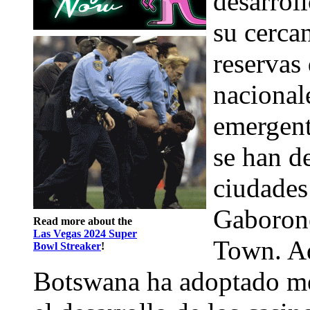
desarroll
su cerca
reservas
nacional
emergent
se han d
ciudades 
Gaborone,
Read more about the
Las Vegas 2024 Super
Town. Ad
Bowl Streaker
!
Botswana ha adoptado me