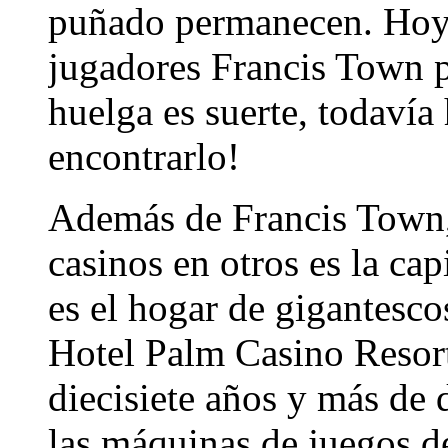
puñado permanecen. Hoy e
jugadores Francis Town p
huelga es suerte, todavía 
encontrarlo!
Además de Francis Town, 
casinos en otros es la ca
es el hogar de gigantesc
Hotel Palm Casino Resort
diecisiete años y más de 
las máquinas de juegos d