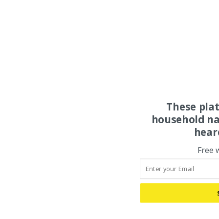
These pla
household na
hear
Free 